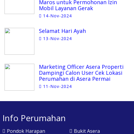
Maros untuk Permohonan Izin
Mobil Layanan Gerak
14-Nov-2024
Selamat Hari Ayah
13-Nov-2024
Marketing Officer Asera Properti
Dampingi Calon User Cek Lokasi
Perumahan di Asera Permai
11-Nov-2024
Info Perumahan
Pondok Harapan
Bukit Asera