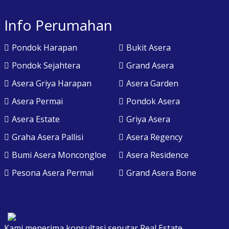
Info Perumahan
Pondok Harapan
Bukit Asera
Pondok Sejahtera
Grand Asera
Asera Griya Harapan
Asera Garden
Asera Permai
Pondok Asera
Asera Estate
Griya Asera
Graha Asera Pallisi
Asera Regency
Bumi Asera Moncongloe
Asera Residence
Pesona Asera Permai
Grand Asera Bone
Kami menerima konsultasi seputar Real Estate