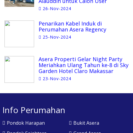
Alauddin untuk Calon User
26-Nov-2024
Penarikan Kabel Induk di
Perumahan Asera Regency
25-Nov-2024
Asera Properti Gelar Night Party
Meriahkan Ulang Tahun ke-8 di Sky
Garden Hotel Claro Makassar
23-Nov-2024
Info Perumahan
Pondok Harapan
Bukit Asera