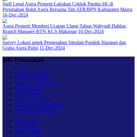
Staff Legal Asera Properti Lakukan Ceklok Panitia SK di
Perumahan Bukit Asera Bersama Tim ATR/BPN Kabupaten Maros
16-Dec-2024
Asera Properti Memberi Ucapan Ulang Tahun Wahyudi Dahlan,
Branch Manager BTN KCS Makassar
16-Dec-2024
Survey Lokasi untuk Pengesahan Siteplan Pondok Harapan dan
Graha Asera Palisi
11-Dec-2024
Info Perumahan
Pondok Harapan
Pondok Sejahtera
Asera Griya Harapan
Asera Permai
Asera Estate
Graha Asera Pallisi
Bumi Asera Moncongloe
Pesona Asera Permai
Bukit Asera
Grand Asera
Asera Garden