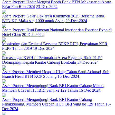
Asera Properti Hadir Mengisi Booth Bank BTN Makassar di Acara
Fajar Fun Run 2024
23-Dec-2024
Asera Properti Gelar Deklarasi Komitmen 2025 Bersama Bank
BTN KC Makassar, 1000 untuk Asera
20-Dec-2024
Asera Properti Ikuti Pameran National Interior dan Exterior Expo di
Hotel Claro
20-Dec-2024
Monitoring dan Evaluasi Bersama BPKP DJPI, Penyaluran KPR
FLPP Tahun 2019
19-Dec-2024
Pemasangan KWH di Perumahan Asera Regency Blok P1-P9
Didampingi Kepala Kantor Cabang Bontoulu
17-Dec-2024
Asera Properti Memberi Ucapan Ulang Tahun Santi Achmad, Sub
Branch Head BTN KCP Sudiang
16-Dec-2024
Asera Properti Mengunjungi Bank BRI Kantor Cabang Maros,
Memberi Ucapan Hut BRI yang ke 129 Tahun
16-Dec-2024
Asera Properti Mengunjungi Bank BRI Kantor Cabang
Panakkukang, Memberi Ucapan HUT BRI yang ke 129 Tahun
16-
Dec-2024