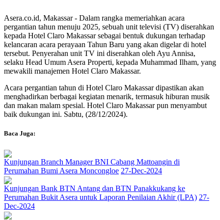
Asera.co.id, Makassar - Dalam rangka memeriahkan acara
pergantian tahun menuju 2025, sebuah unit televisi (TV) diserahkan
kepada Hotel Claro Makassar sebagai bentuk dukungan terhadap
kelancaran acara perayaan Tahun Baru yang akan digelar di hotel
tersebut. Penyerahan unit TV ini diserahkan oleh Ayu Annisa,
selaku Head Umum Asera Properti, kepada Muhammad Ilham, yang
mewakili manajemen Hotel Claro Makassar.
Acara pergantian tahun di Hotel Claro Makassar dipastikan akan
menghadirkan berbagai kegiatan menarik, termasuk hiburan musik
dan makan malam spesial.
Hotel Claro Makassar pun menyambut
baik dukungan ini. Sabtu, (28/12/2024).
Baca Juga:
Kunjungan Branch Manager BNI Cabang Mattoangin di
Perumahan Bumi Asera Moncongloe
27-Dec-2024
Kunjungan Bank BTN Antang dan BTN Panakkukang ke
Perumahan Bukit Asera untuk Laporan Penilaian Akhir (LPA)
27-
Dec-2024