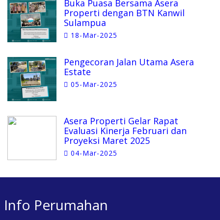
Buka Puasa Bersama Asera
Properti dengan BTN Kanwil
Sulampua
18-Mar-2025
Pengecoran Jalan Utama Asera
Estate
05-Mar-2025
Asera Properti Gelar Rapat
Evaluasi Kinerja Februari dan
Proyeksi Maret 2025
04-Mar-2025
Info Perumahan